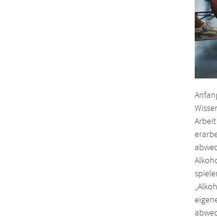
Anfang
Wisse
Arbeit
erarb
abwec
Alkoh
spiele
„Alkoh
eigen
abwec