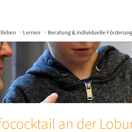
lleben
Lernen
Beratung & individuelle Förderun
fococktail an der Lobu