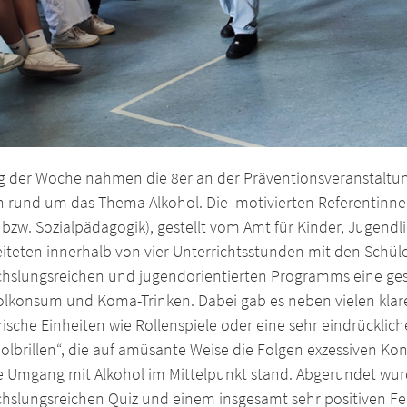
 der Woche nahmen die 8er an der Präventionsveranstaltung 
n rund um das Thema Alkohol. Die motivierten Referentinne
 bzw. Sozialpädagogik), gestellt vom Amt für Kinder, Jugendl
eiteten innerhalb von vier Unterrichtsstunden mit den Schü
hslungsreichen und jugendorientierten Programms eine ge
olkonsum und Koma-Trinken. Dabei gab es neben vielen klar
rische Einheiten wie Rollenspiele oder eine sehr eindrückl
olbrillen“, die auf amüsante Weise die Folgen exzessiven K
e Umgang mit Alkohol im Mittelpunkt stand. Abgerundet wur
hslungsreichen Quiz und einem insgesamt sehr positiven Fe