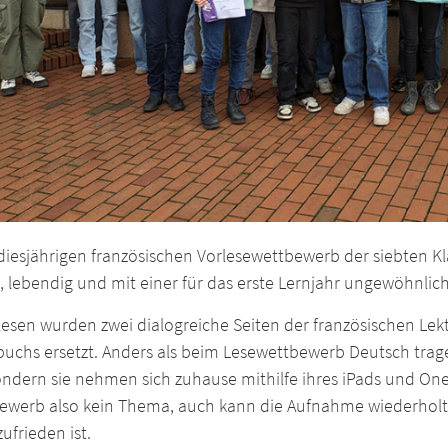
diesjährigen französischen Vorlesewettbewerb der siebten Kl
g, lebendig und mit einer für das erste Lernjahr ungewöhnlic
esen wurden zwei dialogreiche Seiten der französischen Lektür
uchs ersetzt. Anders als beim Lesewettbewerb Deutsch trage
ondern sie nehmen sich zuhause mithilfe ihres iPads und On
ewerb also kein Thema, auch kann die Aufnahme wiederholt
zufrieden ist.