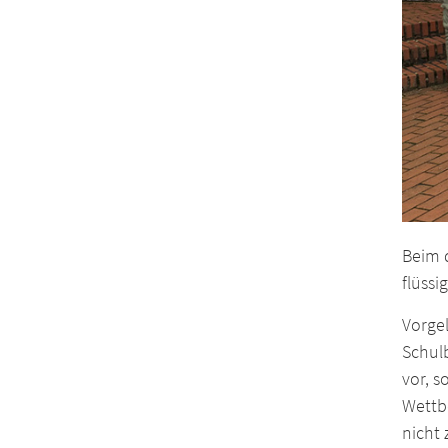
Beim 
flüssi
Vorgel
Schulb
vor, s
Wettb
nicht 