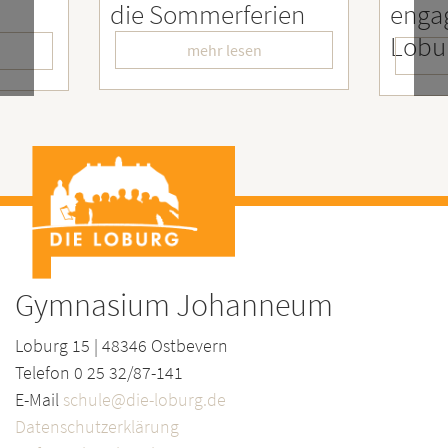
ommerferien
engagierter
LoburgerInnen
mehr lesen
mehr lesen
Gymnasium Johanneum
Loburg 15 | 48346 Ostbevern
Telefon 0 25 32/87-141
E-Mail
schule@die-loburg.de
Datenschutzerklärung