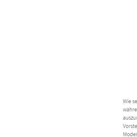
Wie s
währen
auszu
Vorst
Moder