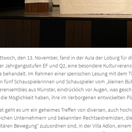
twoch, den 13. November, fand in der Aula der Loburg für d
er Jahrgangsstufen EF und Q2, eine besondere Kulturveransta
 behandelt. Im Rahmen einer szenischen Lesung mit dem Ti
en fünf Schauspielerinnen und Schauspieler vom „kleinen Bü
erensembles aus Münster, eindrücklich vor Augen, was gesch
 die Möglichkeit haben, ihre im Verborgenen entwickelten Pl
et geht es um ein geheimes Treffen von diversen, auch hoch
reichen Unternehmern und bekannten Rechtsextremisten, di
titären Bewegung“ zuzuordnen sind, in der Villa Adlon, eine