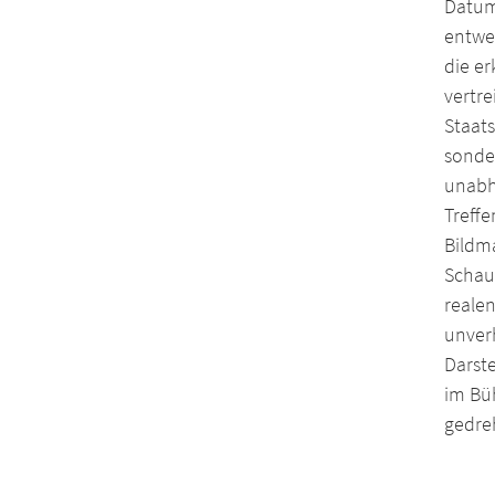
Datum 
entwer
die er
vertr
Staats
sonde
unabh
Treffe
Bildm
Schau
realen
unverh
Darste
im Bü
gedre