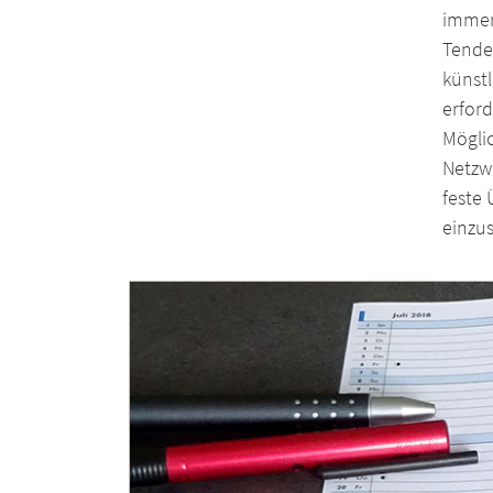
immer
Tende
künst
erfor
Möglic
Netzwe
feste 
einzu