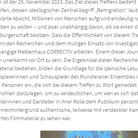
ist der 25. November 2023. Das Ziel dieses Treffens besteh
fen, dessen ideologischer Zentral-begriff „Remigration“ laut
klärte Absicht, Millionen von Menschen aufgrund eindeutig ra
eiben zu wollen – und zwar unabhängig davon, ob sie einen 
bürgerschaft besitzen. Dass die Öffentlichkeit von diesem Tre
rn den Recherchen und dem mutigen Einsatz von investigativ
ängige Medienhaus CORRECTIV arbeiten. Einem dieser Journal
n unerkannt vor Ort zu sein. Die Ergebnisse dieser Recherch
aterial bestehen, bilden die Grundlage für die szenische Le
spielerinnen und Schauspieler des Münsteraner Ensembles 
 Personen ein, die sich bei diesem Treffen zu Wort gemeldet
ohlen darzulegen. Um zu verdeutlichen, um wen es sich dabei
llerinnen und Darsteller in ihrer Rolle dem Publikum persö
hnenhintergrund authentische, teilweise mit versteckter K
htes Filmmaterial zu sehen war.