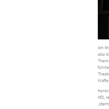
Am Mit
also d
Thema
führt
Theat
Kräfte
Konkr
AfD, 
„Iden