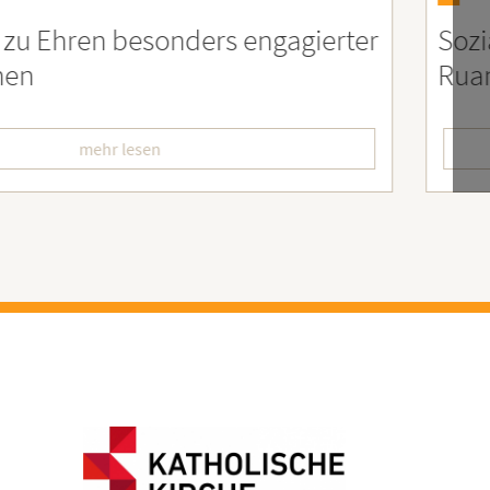
er
Soziales Engagement für Menschen
Ruanda – Wir sind dabei!
mehr lesen