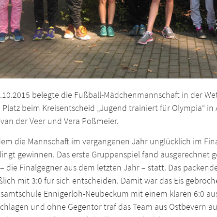
.10.2015 belegte die Fußball-Mädchenmannschaft in der Wet
 Platz beim Kreisentscheid „Jugend trainiert für Olympia“ in
 van der Veer und Vera Poßmeier.
m die Mannschaft im vergangenen Jahr unglücklich im Finale
ingt gewinnen. Das erste Gruppenspiel fand ausgerechnet g
– die Finalgegner aus dem letzten Jahr – statt. Das packen
ßlich mit 3:0 für sich entscheiden. Damit war das Eis gebro
esamtschule Ennigerloh-Neubeckum mit einem klaren 6:0 ausgi
chlagen und ohne Gegentor traf das Team aus Ostbevern auf