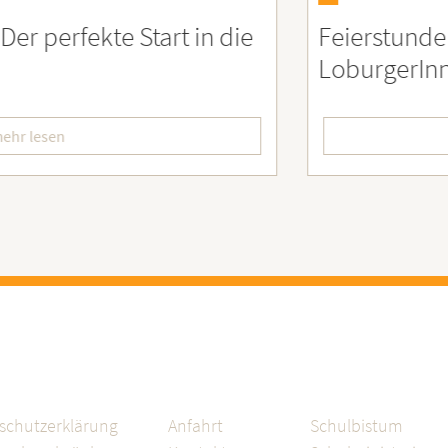
eierstunde zu Ehren besonders engagiert
oburgerInnen
mehr lesen
schutzerklärung
Anfahrt
Schulbistum