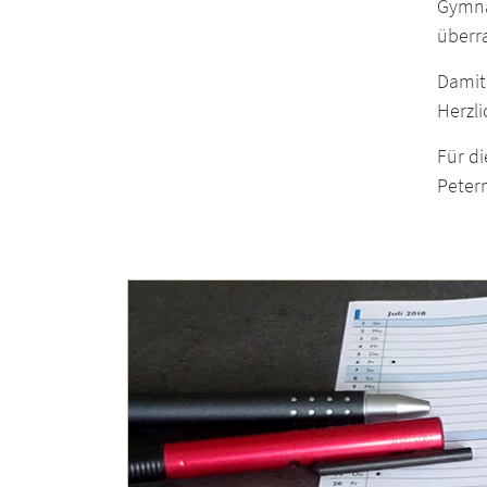
Gymna
überra
Damit 
Herzl
Für di
Peter