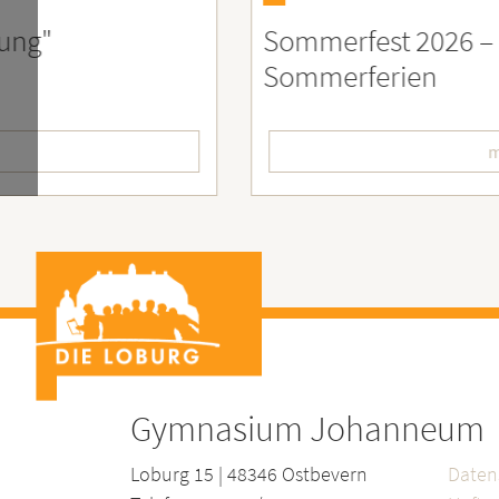
st 2026 – Der perfekte Start in die
F
erien
L
mehr lesen
Gymnasium Johanneum
Loburg 15 | 48346 Ostbevern
Daten