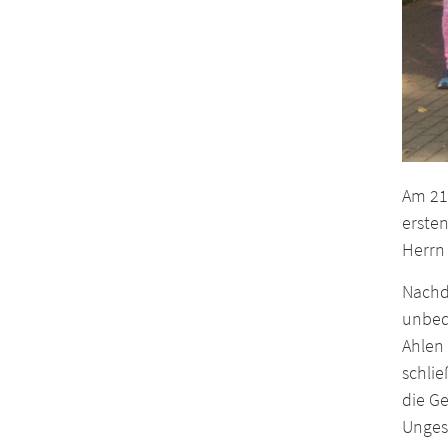
Am 21
ersten
Herrn
Nachde
unbed
Ahlen 
schlie
die G
Unges