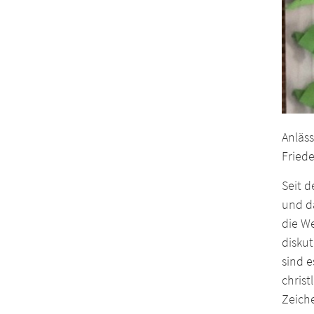
Anläss
Friede
Seit d
und da
die We
diskut
sind e
chris
Zeich