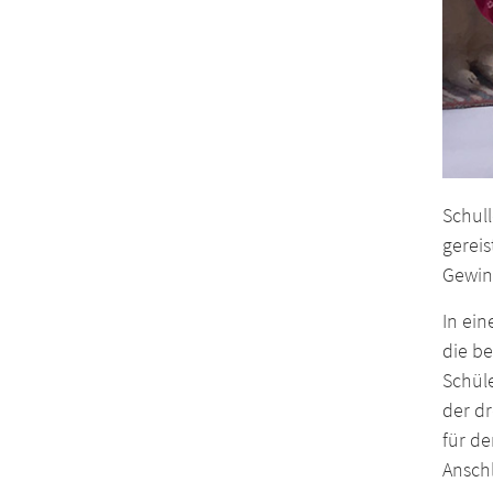
Schul
gereis
Gewin
In ein
die b
Schüle
der dr
für de
Anschl