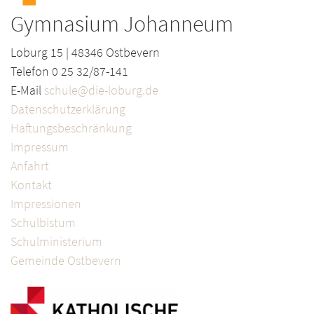
Gymnasium Johanneum
Loburg 15 | 48346 Ostbevern
Telefon 0 25 32/87-141
E-Mail
schule@die-loburg.de
Datenschutzerklärung
Haftungsbeschränkung
Impressum
Anfahrt
Kontakt
Impressionen
Schulbistum
Schulministerium
Gemeinde Ostbevern