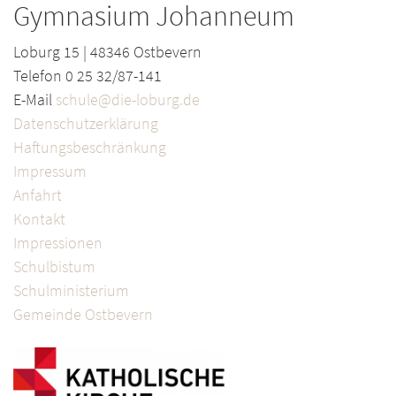
Gymnasium Johanneum
Loburg 15 | 48346 Ostbevern
Telefon 0 25 32/87-141
E-Mail
schule@die-loburg.de
Datenschutzerklärung
Haftungsbeschränkung
Impressum
Anfahrt
Kontakt
Impressionen
Schulbistum
Schulministerium
Gemeinde Ostbevern