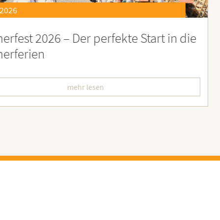
21.07.2026
eierstunde zu Ehren besonders engagiert
oburgerInnen
mehr lesen