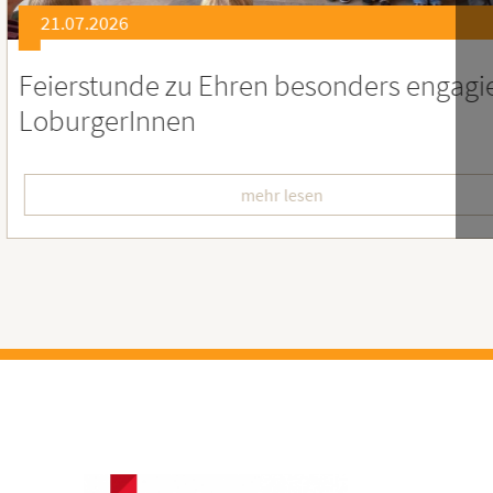
21.07.2026
er
Soziales Engagement für Menschen
Ruanda – Wir sind dabei!
mehr lesen