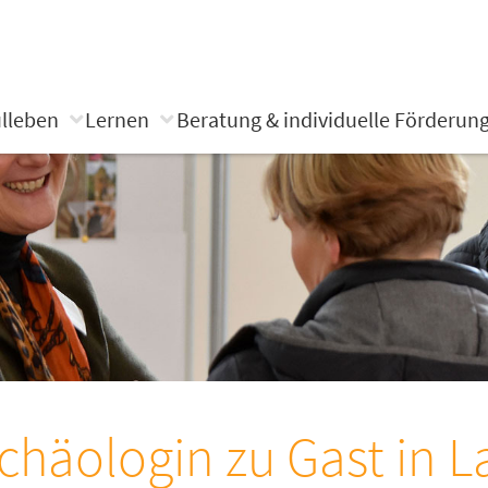
lleben
Lernen
Beratung & individuelle Förderun
chäologin zu Gast in L