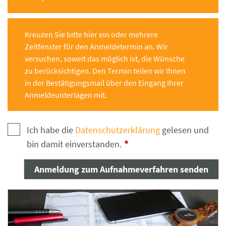
Kreuzen Sie bitte hier ein oder mehrere
Zeitfenster für den Anmeldetermin an. Wir
versuchen, soweit das möglich ist, die Wünsche
zu berücksichtigen. Den Termin teilen wir Ihnen
in der Bestätigungsmail über den Eingang Ihrer
Anmeldeunterlagen mit.
Ich habe die
Datenschutzerklärung
gelesen und
*
bin damit einverstanden.