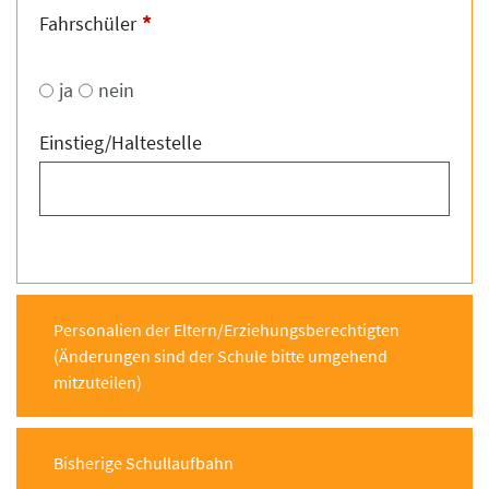
*
Fahrschüler
ja
nein
Einstieg/Haltestelle
Personalien der Eltern/Erziehungsberechtigten
(Änderungen sind der Schule bitte umgehend
mitzuteilen)
Bisherige Schullaufbahn