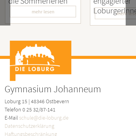
rien
engagierter
Men
LoburgerInnen
– Wi
mehr lesen
Gymnasium Johanneum
Loburg 15 | 48346 Ostbevern
Telefon 0 25 32/87-141
E-Mail
schule@die-loburg.de
Datenschutzerklärung
Haftungsbeschränkung