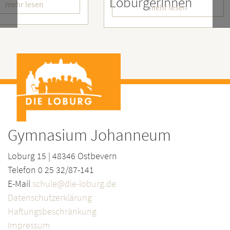
LoburgerInnen
– Wir
mehr lesen
Gymnasium Johanneum
Loburg 15 | 48346 Ostbevern
Telefon 0 25 32/87-141
E-Mail
schule@die-loburg.de
Datenschutzerklärung
Haftungsbeschränkung
Impressum