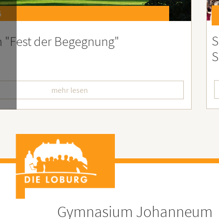
6
st 2026 – Der perfekte Start in die
F
erien
L
mehr lesen
Gymnasium Johanneum