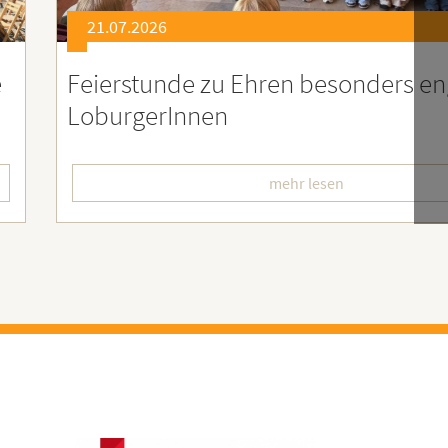
21.07.2026
er
Soziales Engagement für Menschen
Ruanda – Wir sind dabei!
mehr lesen