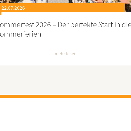
21.07.2026
eierstunde zu Ehren besonders engagiert
oburgerInnen
mehr lesen