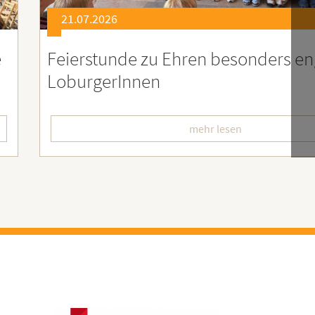
21.07.2026
er
Soziales Engagement für Menschen
Ruanda – Wir sind dabei!
mehr lesen