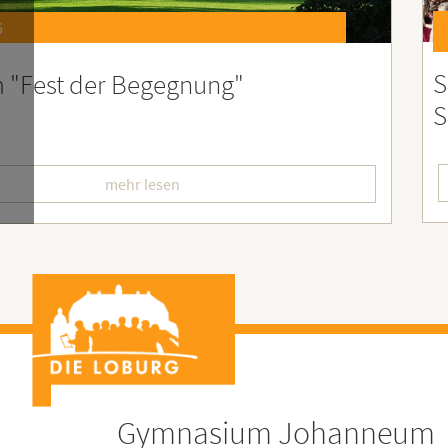
6
st 2026 – Der perfekte Start in die
F
erien
L
mehr lesen
Gymnasium Johanneum