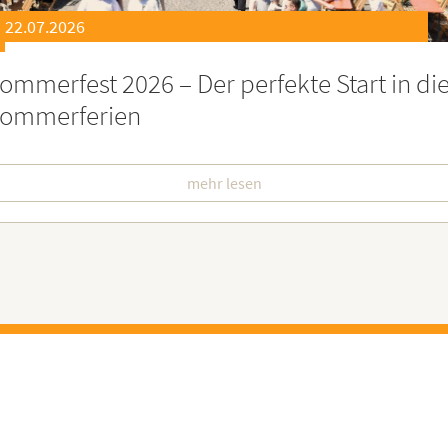
21.07.2026
eierstunde zu Ehren besonders engagiert
oburgerInnen
mehr lesen