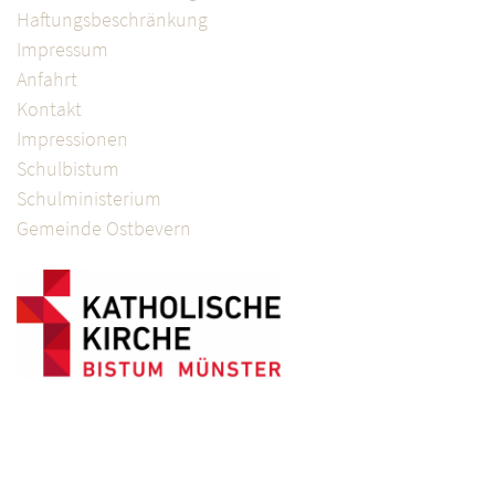
Haftungsbeschränkung
Impressum
Anfahrt
Kontakt
Impressionen
Schulbistum
Schulministerium
Gemeinde Ostbevern