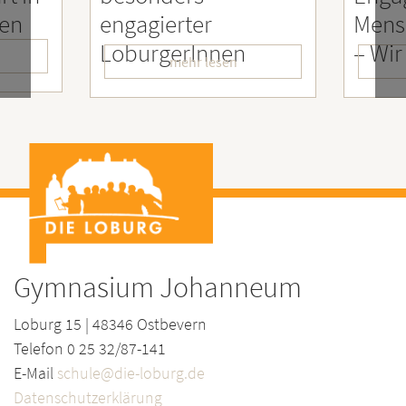
engagierter
Menschen
LoburgerInnen
– Wir sin
mehr lesen
meh
Gymnasium Johanneum
Loburg 15 | 48346 Ostbevern
Telefon 0 25 32/87-141
E-Mail
schule@die-loburg.de
Datenschutzerklärung