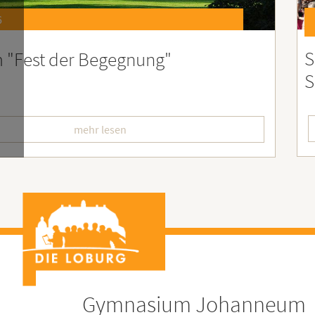
6
st 2026 – Der perfekte Start in die
F
erien
L
mehr lesen
Gymnasium Johanneum