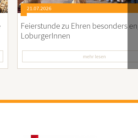
21.07.2026
er
Soziales Engagement für Menschen
Ruanda – Wir sind dabei!
mehr lesen