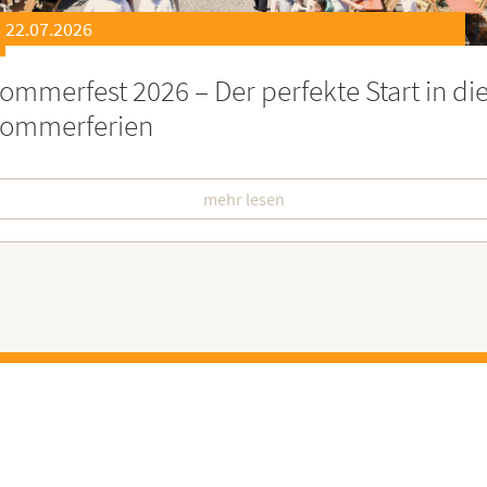
21.07.2026
eierstunde zu Ehren besonders engagiert
oburgerInnen
mehr lesen