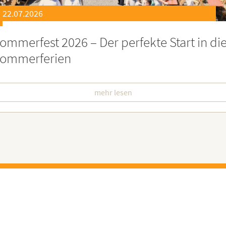
21.07.2026
eierstunde zu Ehren besonders engagiert
oburgerInnen
mehr lesen