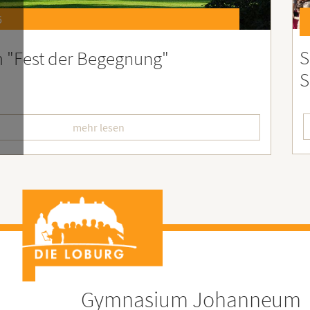
6
st 2026 – Der perfekte Start in die
F
erien
L
mehr lesen
Gymnasium Johanneum