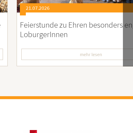
21.07.2026
er
Soziales Engagement für Menschen
Ruanda – Wir sind dabei!
mehr lesen