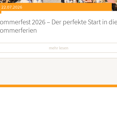
21.07.2026
eierstunde zu Ehren besonders engagiert
oburgerInnen
mehr lesen