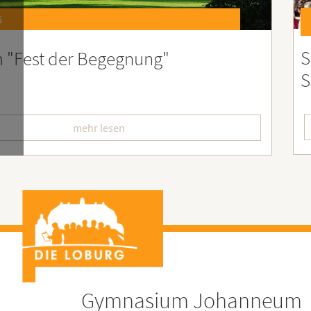
6
st 2026 – Der perfekte Start in die
F
erien
L
mehr lesen
Gymnasium Johanneum