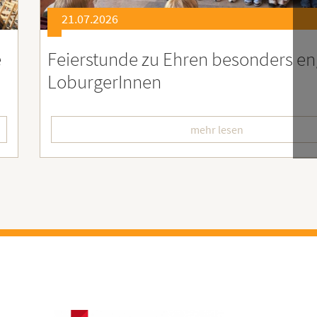
21.07.2026
er
Soziales Engagement für Menschen
Ruanda – Wir sind dabei!
mehr lesen