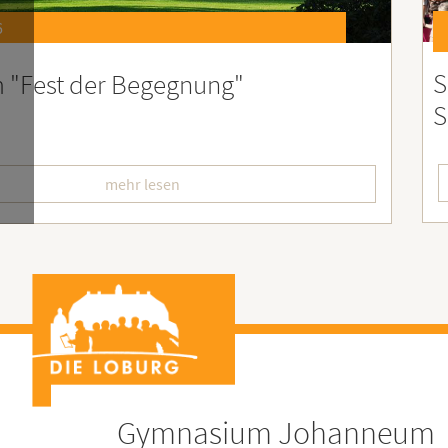
6
st 2026 – Der perfekte Start in die
F
erien
L
mehr lesen
Gymnasium Johanneum