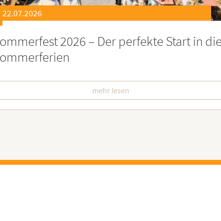
21.07.2026
eierstunde zu Ehren besonders engagiert
oburgerInnen
mehr lesen