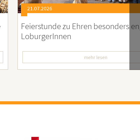
21.07.2026
er
Soziales Engagement für Menschen
Ruanda – Wir sind dabei!
mehr lesen