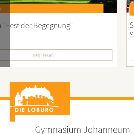
6
st 2026 – Der perfekte Start in die
F
erien
L
mehr lesen
Gymnasium Johanneum