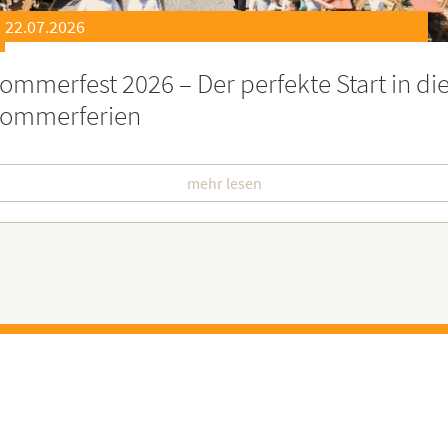
21.07.2026
eierstunde zu Ehren besonders engagiert
oburgerInnen
mehr lesen