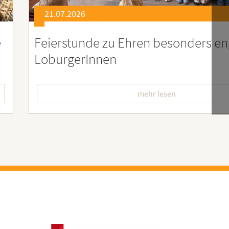
21.07.2026
er
Soziales Engagement für Menschen
Ruanda – Wir sind dabei!
mehr lesen