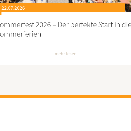
21.07.2026
eierstunde zu Ehren besonders engagiert
oburgerInnen
mehr lesen