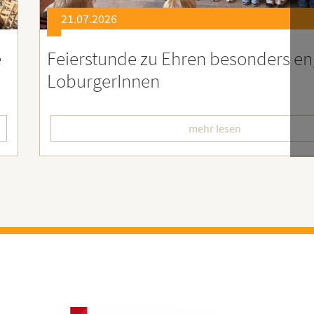
21.07.2026
er
Soziales Engagement für Menschen
Ruanda – Wir sind dabei!
mehr lesen