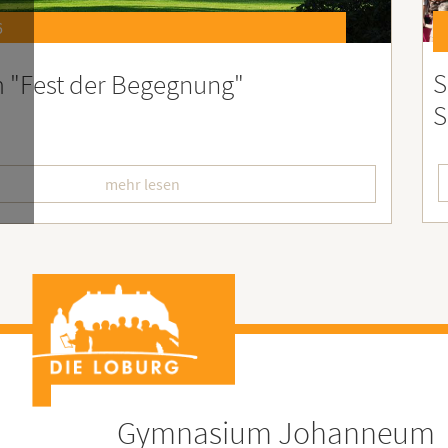
6
st 2026 – Der perfekte Start in die
F
erien
L
mehr lesen
Gymnasium Johanneum