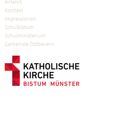
Anfahrt
Kontakt
Impressionen
Schulbistum
Schulministerium
Gemeinde Ostbevern