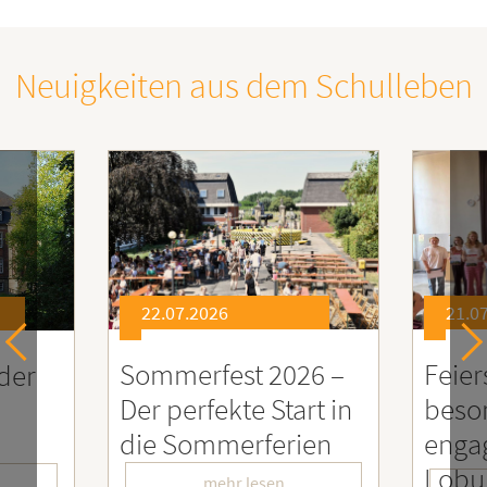
Neuigkeiten aus dem Schulleben
22.07.2026
21.07.2026
Sommerfest 2026 –
Feierstund
Der perfekte Start in
besonders
die Sommerferien
engagierte
LoburgerI
mehr lesen