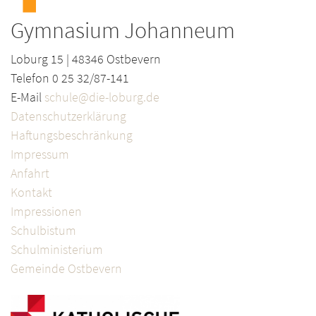
Gymnasium Johanneum
Loburg 15 | 48346 Ostbevern
Telefon 0 25 32/87-141
E-Mail
schule@die-loburg.de
Datenschutzerklärung
Haftungsbeschränkung
Impressum
Anfahrt
Kontakt
Impressionen
Schulbistum
Schulministerium
Gemeinde Ostbevern