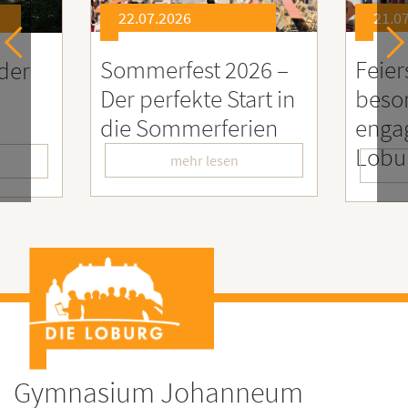
22.07.2026
21.0
Sommerfest 2026 –
Feier
der
Der perfekte Start in
beso
die Sommerferien
engag
Lobu
mehr lesen
Gymnasium Johanneum