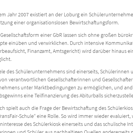
em Jahr 2007 existiert an der Loburg ein Schülerunternehmen
etzung einer organisationslosen Bewirtschaftungsform.
 Gesellschaftsform einer GbR lassen sich ohne großen bürokr
pte einüben und verwirklichen. Durch intensive Kommuni
beaufsicht, Finanzamt, Amtsgericht) wird darüber hinaus ei
licht.
iele des Schülerunternehmens sind einerseits, Schülerinnen
von verantwortlichen Gesellschafterinnen und Gesellschafter
nehmens unter Marktbedingungen zu ermöglichen, und andere
bsgewinns eine Teilfinanzierung des Abiturballs sicherzustell
ich spielt auch die Frage der Bewirtschaftung des Schülerk
ransFair-Schule“ eine Rolle. So wird immer wieder evaluiert
interesse des Schülerkiosk einerseits und das schulische I
erinnen und Schüler aus nachhaltigen Quellen andererseits 