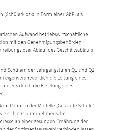
 (Schülerkiosk) in Form einer GbR, als
atischen Aufwand betriebswirtschaftliche
kation mit den Genehmigungsbehörden
n reibungsloser Ablauf des Geschäftsablaufs
 und Schülern der Jahrgangstufen Q1 und Q2
n) eigenverantwortlich die Leitung eines
rseits durch die Erzielung eines
en.
iosk im Rahmen der Modelle „Gesunde Schule“
, wie sich das unternehmerische
nteresse an einer gesunden Ernährung der
mit der Sortimentsauswahl verbinden lassen.