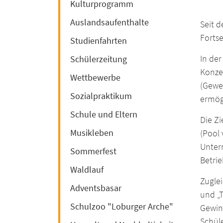
Kulturprogramm
Auslandsaufenthalte
Seit d
Forts
Studienfahrten
In der
Schülerzeitung
Konze
Wettbewerbe
(Gewer
Sozialpraktikum
ermög
Schule und Eltern
Die Z
Musikleben
(Pool 
Unter
Sommerfest
Betrie
Waldlauf
Zugle
Adventsbasar
und „T
Schulzoo "Loburger Arche"
Gewinn
Schül