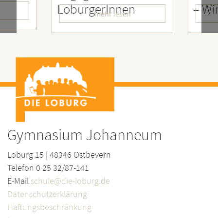
LoburgerInnen
– Wir
mehr lesen
Gymnasium Johanneum
Loburg 15 | 48346 Ostbevern
Telefon 0 25 32/87-141
E-Mail
schule@die-loburg.de
Datenschutzerklärung
Haftungsbeschränkung