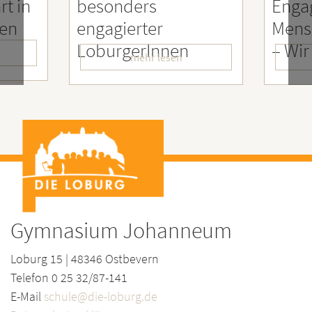
rt in
besonders
Enga
ien
engagierter
Mens
LoburgerInnen
– Wir
mehr lesen
Gymnasium Johanneum
Loburg 15 | 48346 Ostbevern
Telefon 0 25 32/87-141
E-Mail
schule@die-loburg.de