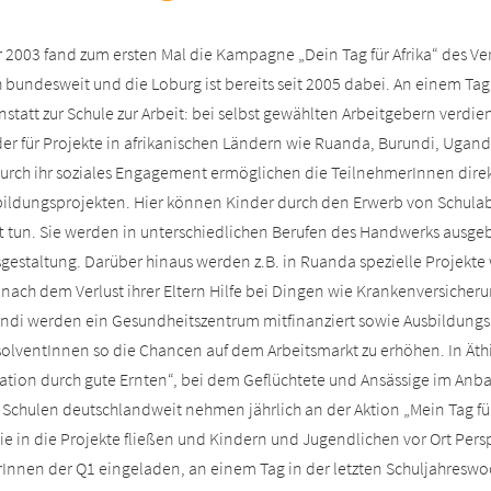
 2003 fand zum ersten Mal die Kampagne „Dein Tag für Afrika“ des Vere
h bundesweit und die Loburg ist bereits seit 2005 dabei. An einem Tag
nstatt zur Schule zur Arbeit: bei selbst gewählten Arbeitgebern verdien
der für Projekte in afrikanischen Ländern wie Ruanda, Burundi, Ugan
Durch ihr soziales Engagement ermöglichen die TeilnehmerInnen direkte
bildungsprojekten. Hier können Kinder durch den Erwerb von Schulabs
t tun. Sie werden in unterschiedlichen Berufen des Handwerks ausgeb
gestaltung. Darüber hinaus werden z.B. in Ruanda spezielle Projekte 
nach dem Verlust ihrer Eltern Hilfe bei Dingen wie Krankenversicheru
undi werden ein Gesundheitszentrum mitfinanziert sowie Ausbildungs
solventInnen so die Chancen auf dem Arbeitsmarkt zu erhöhen. In Äthi
ration durch gute Ernten“, bei dem Geflüchtete und Ansässige im An
 Schulen deutschlandweit nehmen jährlich an der Aktion „Mein Tag für A
ie in die Projekte fließen und Kindern und Jugendlichen vor Ort Pers
rInnen der Q1 eingeladen, an einem Tag in der letzten Schuljahresw