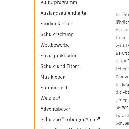
Kulturprogramm
Auslandsaufenthalte
Im Jahr
jährlic
Studienfahrten
Basis a
Schülerzeitung
Lohn, 
Wettbewerbe
wird. 
Berufs
Sozialpraktikum
Zukunf
Schule und Eltern
Lebens
Musikleben
Kinder 
In Bur
Sommerfest
die Ab
Waldlauf
„Integ
als 500
Adventsbasar
Euro, d
Schulzoo "Loburger Arche"
Schüle