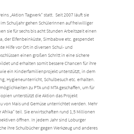
ins „Aktion Tagwerk“ statt. Seit 2007 läuft sie
 im Schuljahr gehen SchülerInnen auf freiwilliger
en sie für sechs bis acht Stunden Arbeitszeit einen
da, der Elfenbeinküste, Simbabwe etc. gespendet
 Hilfe vor Ort in diversen Schul- und
chlüssen einen großen Schritt in eine sichere
ildet und erhalten somit bessere Chancen für ihre
wie ein Kinderfamilienprojekt unterstützt, in dem
ng, Hygieneunterricht, Schulbesuch etc. erhalten.
möglichkeiten zu PTA und MTA geschaffen, um für
opien unterstützt die Aktion das Projekt
bau von Mais und Gemüse unterrichtet werden. Mehr
frika“ teil. Sie erwirtschaften rund 1,5 Millionen
pektiven öffnen. In jedem Jahr sind Loburger
oche ihre Schulbücher gegen Werkzeug und anderes