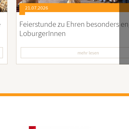
21.07.2026
er
Soziales Engagement für Menschen
Ruanda – Wir sind dabei!
mehr lesen