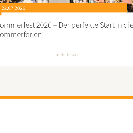
21.07.2026
eierstunde zu Ehren besonders engagiert
oburgerInnen
mehr lesen