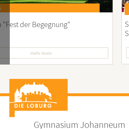
6
st 2026 – Der perfekte Start in die
F
erien
L
mehr lesen
Gymnasium Johanneum