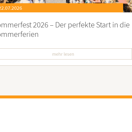
21.07.2026
eierstunde zu Ehren besonders engagiert
oburgerInnen
mehr lesen