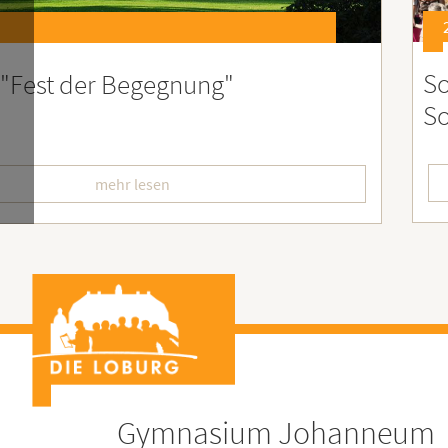
6
st 2026 – Der perfekte Start in die
F
erien
L
mehr lesen
Gymnasium Johanneum