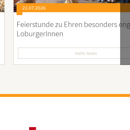
21.07.2026
er
Soziales Engagement für Menschen
Ruanda – Wir sind dabei!
mehr lesen