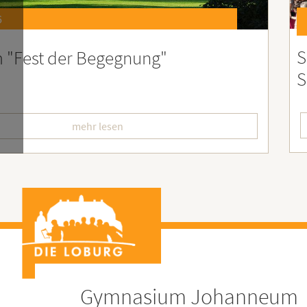
6
st 2026 – Der perfekte Start in die
F
erien
L
mehr lesen
Gymnasium Johanneum