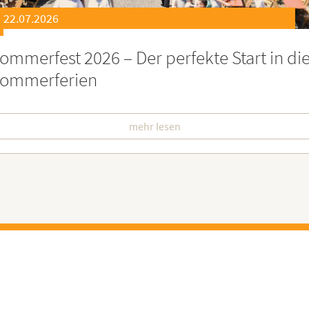
21.07.2026
eierstunde zu Ehren besonders engagiert
oburgerInnen
mehr lesen