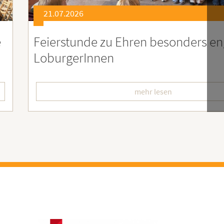
21.07.2026
er
Soziales Engagement für Menschen
Ruanda – Wir sind dabei!
mehr lesen