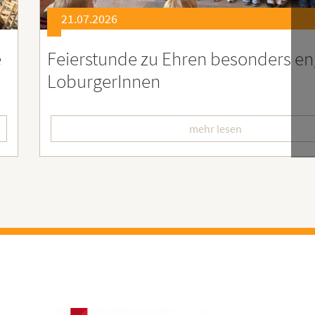
21.07.2026
er
Soziales Engagement für Menschen
Ruanda – Wir sind dabei!
mehr lesen