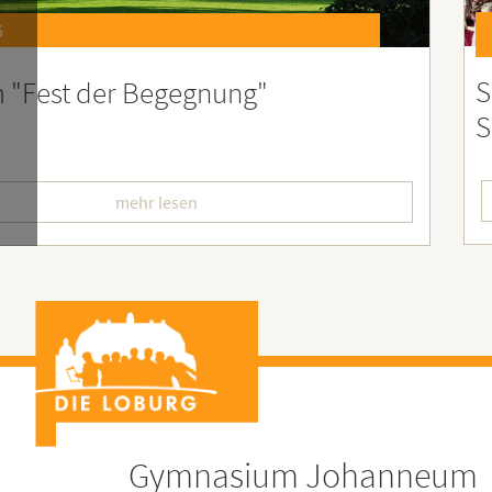
6
st 2026 – Der perfekte Start in die
F
erien
L
mehr lesen
Gymnasium Johanneum