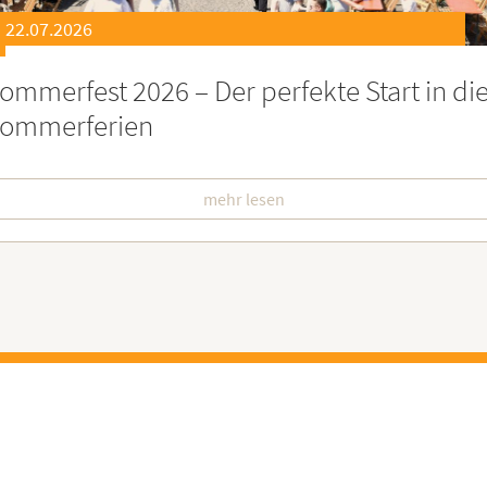
21.07.2026
eierstunde zu Ehren besonders engagiert
oburgerInnen
mehr lesen