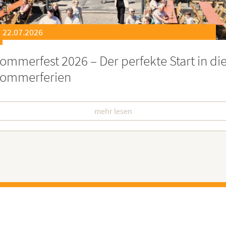
21.07.2026
eierstunde zu Ehren besonders engagiert
oburgerInnen
mehr lesen