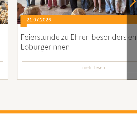
21.07.2026
er
Soziales Engagement für Menschen
Ruanda – Wir sind dabei!
mehr lesen