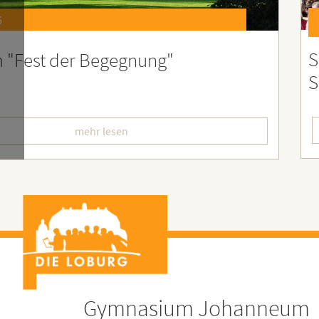
6
st 2026 – Der perfekte Start in die
F
erien
L
mehr lesen
Gymnasium Johanneum