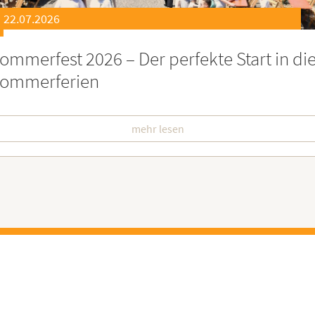
21.07.2026
eierstunde zu Ehren besonders engagiert
oburgerInnen
mehr lesen