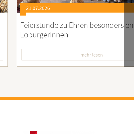
21.07.2026
er
Soziales Engagement für Menschen
Ruanda – Wir sind dabei!
mehr lesen